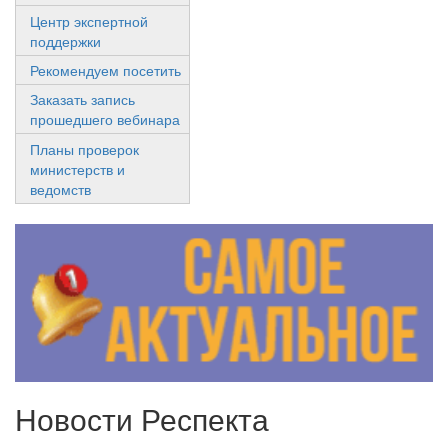
Центр экспертной
поддержки
Рекомендуем посетить
Заказать запись
прошедшего вебинара
Планы проверок
министерств и
ведомств
Новости Респекта