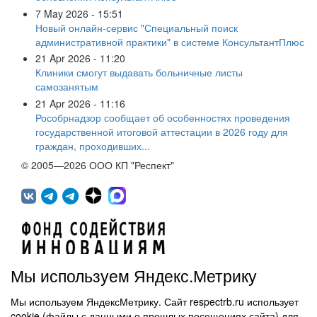
7 May 2026 - 15:51
Новый онлайн-сервис "Специальный поиск
административной практики" в системе КонсультантПлюс
21 Apr 2026 - 11:20
Клиники смогут выдавать больничные листы
самозанятым
21 Apr 2026 - 11:16
Рособрнадзор сообщает об особенностях проведения
государственной итоговой аттестации в 2026 году для
граждан, проходивших...
© 2005—2026 ООО КП "Респект"
Мы используем Яндекс.Метрику
Мы используем ЯндексМетрику. Сайт respectrb.ru использует
450071, г.Уфа, ул. 50 лет СССР, д.48 корп.1, офис 307
cookie (файлы с данными о прошлых посещениях сайта) для