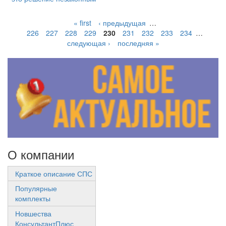
« first
‹ предыдущая
…
226
227
228
229
230
231
232
233
234
…
следующая ›
последняя »
О компании
Краткое описание СПС
Популярные
комплекты
Новшества
КонсультантПлюс