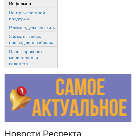
Информер
Центр экспертной
поддержки
Рекомендуем посетить
Заказать запись
прошедшего вебинара
Планы проверок
министерств и
ведомств
Новости Респекта