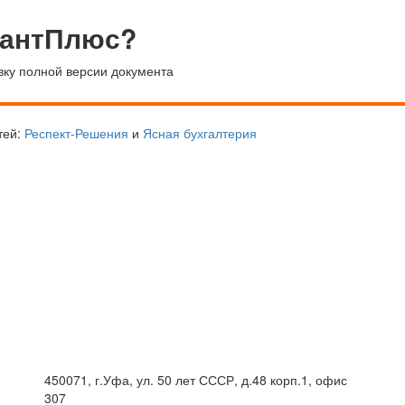
тантПлюс?
вку полной версии документа
тей:
Респект-Решения
и
Ясная бухгалтерия
450071, г.Уфа, ул. 50 лет СССР, д.48 корп.1, офис
307