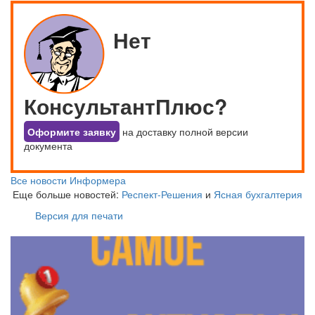
Нет
КонсультантПлюс?
Оформите заявку
на доставку полной версии
документа
Все новости Информера
Еще больше новостей:
Респект-Решения
и
Ясная бухгалтерия
Версия для печати