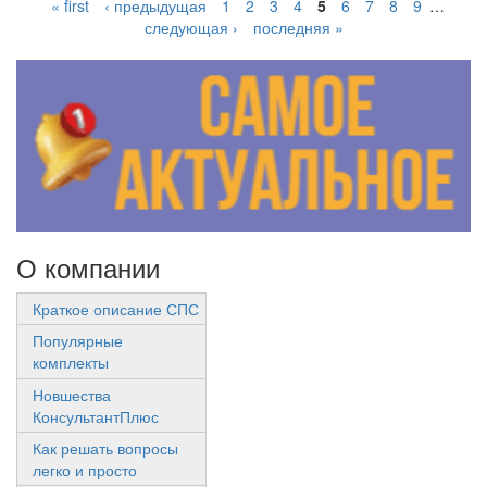
« first
‹ предыдущая
1
2
3
4
5
6
7
8
9
…
следующая ›
последняя »
О компании
Краткое описание СПС
Популярные
комплекты
Новшества
КонсультантПлюс
Как решать вопросы
легко и просто