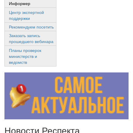
Информер
Центр экспертной
поддержки
Рекомендуем посетить
Заказать запись
прошедшего вебинара
Планы проверок
министерств и
ведомств
Новости Респекта