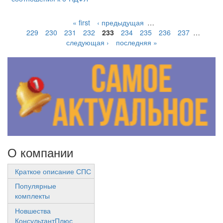
« first
‹ предыдущая
…
229
230
231
232
233
234
235
236
237
…
следующая ›
последняя »
О компании
Краткое описание СПС
Популярные
комплекты
Новшества
КонсультантПлюс