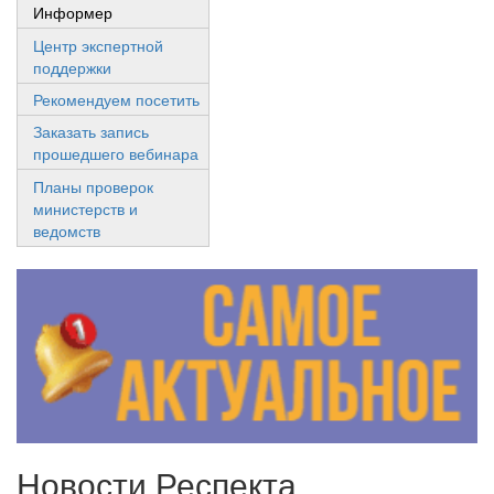
Информер
Центр экспертной
поддержки
Рекомендуем посетить
Заказать запись
прошедшего вебинара
Планы проверок
министерств и
ведомств
Новости Респекта