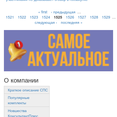
« first
‹ предыдущая
…
1521
1522
1523
1524
1525
1526
1527
1528
1529
…
следующая ›
последняя »
О компании
Краткое описание СПС
Популярные
комплекты
Новшества
КонсультантПлюс