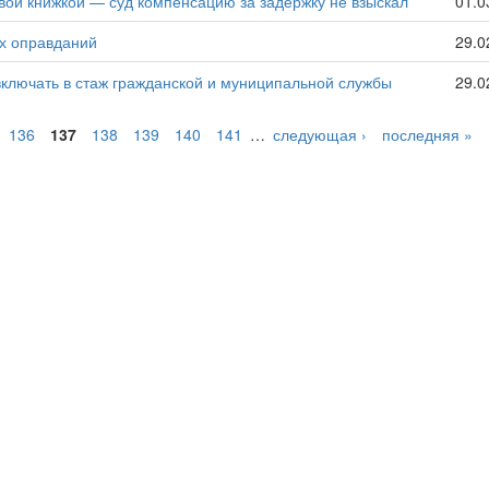
овой книжкой — суд компенсацию за задержку не взыскал
01.0
их оправданий
29.0
включать в стаж гражданской и муниципальной службы
29.0
136
137
138
139
140
141
…
следующая ›
последняя »