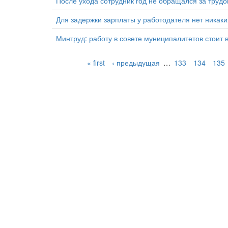
После ухода сотрудник год не обращался за труд
Для задержки зарплаты у работодателя нет никак
Минтруд: работу в совете муниципалитетов стоит 
« first
‹ предыдущая
…
133
134
135