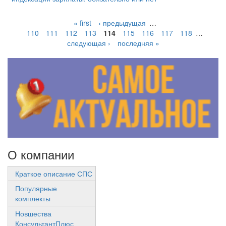
« first
‹ предыдущая
…
110
111
112
113
114
115
116
117
118
…
следующая ›
последняя »
О компании
Краткое описание СПС
Популярные
комплекты
Новшества
КонсультантПлюс