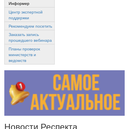
Информер
Центр экспертной
поддержки
Рекомендуем посетить
Заказать запись
прошедшего вебинара
Планы проверок
министерств и
ведомств
Новости Респекта