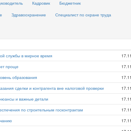
уководитель
Кадровик
Бюджетник
е
Здравоохранение
Специалист по охране труда
ой службы в мирное время
17.1
нет проще
17.1
ровень образования
17.1
азания сделки и контрагента вне налоговой проверки
17.1
 нюансы и важные детали
17.1
еспечения по строительным госконтрактам
17.1
лчанию
17.1