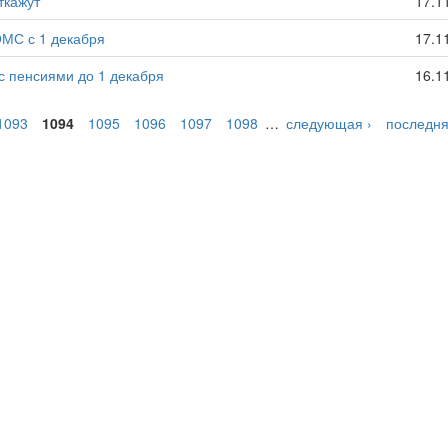
ткажут
17.1
ОМС с 1 декабря
17.1
с пенсиями до 1 декабря
16.1
1093
1094
1095
1096
1097
1098
…
следующая ›
последня