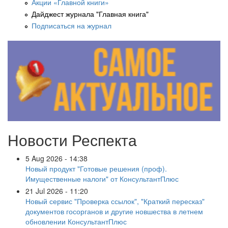
Акции «Главной книги»
Дайджест журнала "Главная книга"
Подписаться на журнал
Новости Респекта
5 Aug 2026 - 14:38
Новый продукт "Готовые решения (проф).
Имущественные налоги" от КонсультантПлюс
21 Jul 2026 - 11:20
Новый сервис "Проверка ссылок", "Краткий пересказ"
документов госорганов и другие новшества в летнем
обновлении КонсультантПлюс