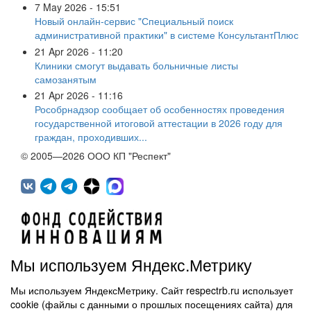
7 May 2026 - 15:51
Новый онлайн-сервис "Специальный поиск
административной практики" в системе КонсультантПлюс
21 Apr 2026 - 11:20
Клиники смогут выдавать больничные листы
самозанятым
21 Apr 2026 - 11:16
Рособрнадзор сообщает об особенностях проведения
государственной итоговой аттестации в 2026 году для
граждан, проходивших...
© 2005—2026 ООО КП "Респект"
Мы используем Яндекс.Метрику
Мы используем ЯндексМетрику. Сайт respectrb.ru использует
450071, г.Уфа, ул. 50 лет СССР, д.48 корп.1, офис 307
cookie (файлы с данными о прошлых посещениях сайта) для
(347) 291 20 70