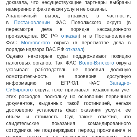
доказала, что несуществующие партнеры выбраны
намеренно и фактически услуги не оказаны.
Аналогичный вывод отражен, в частности,
в
Постановлении
ФАС Поволжского округа (в
пересмотре дела в порядке кассационного
производства ВС РФ
отказал
) и в Постановлении
ФАС
Московского
округа (в пересмотре дела в
порядке надзора ВАС РФ
отказал
).
Однако некоторые суды поддерживают позицию
налоговых органов. Так, ФАС
Волго-Вятского
округа
указывал: работодатель не проявил должную
осмотрительность, не проверив доступную
информацию из ЕГРЮЛ. ФАС
Западно-
Сибирского
округа тоже признавал незаконным учет
этих расходов, поскольку на основании первичных
документов, выданных такой гостиницей, нельзя
достоверно установить факт оказания услуги, ее
объем и стоимость. Суд также отметил, что
свидетельские показания командированного
сотрудника не подтверждают период проживания и
размер платы и не позволяют определить, кто