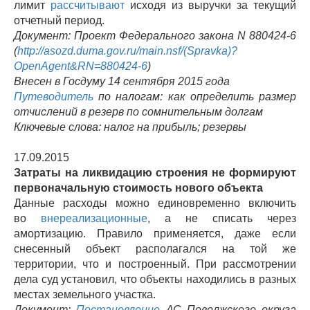
лимит
рассчитывают
исходя из выручки за текущий
отчетный период.
Документ: Проект Федерального закона N 880424-6
(
http://asozd.duma.gov.ru/main.nsf/(Spravka)?
OpenAgent&RN=880424-6
)
Внесен в Госдуму 14 сентября 2015 года
Путеводитель
по налогам: как определить размер
отчислений в резерв по сомнительным долгам
Ключевые слова: налог на прибыль; резервы
17.09.2015
Затраты на ликвидацию строения не формируют
первоначальную стоимость нового объекта
Данные расходы можно единовременно включить
во
внереализационные
, а не списать через
амортизацию. Правило применяется, даже если
снесенный объект располагался на той же
территории, что и построенный. При рассмотрении
дела суд установил, что объекты находились в разных
местах земельного участка.
Документ:
Постановление
АС Поволжского округа