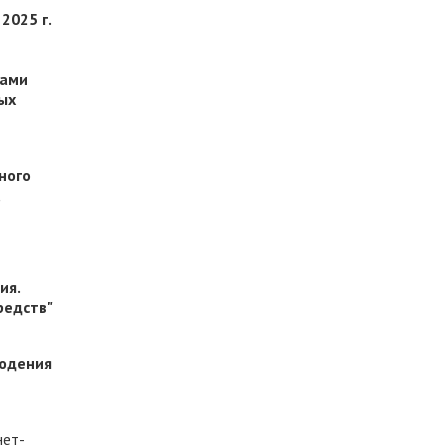
2025 г.
нами
ых
ного
,
ия.
редств"
людения
нет-