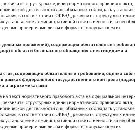
, реквизиты структурных единиц нормативного правового акта,
номической деятельности лиц, обязанных соблюдать установл
ования, в соответствии с ОКВЭД, реквизиты структурных един
их установление административной ответственности за несоб
ержденные проверочные листы в формате, допускающем их
отдельных положений), содержащих обязательные требован
зор) в области безопасного обращения с пестицидами и
актов, содержащих обязательные требования, оценка соб
в рамках федерального государственного контроля (надзор
ми и агрохимикатами
а на текст нормативного правового акта на официальном интер
, реквизиты структурных единиц нормативного правового акта,
номической деятельности лиц, обязанных соблюдать установл
ования, в соответствии с ОКВЭД, реквизиты структурных един
их установление административной ответственности за несоб
ержденные проверочные листы в формате, допускающем их