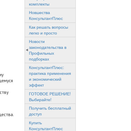
комплекты
Новшества
КонсультантПлюс
Как решать вопросы
легко и просто
Новости
законодательства в
Профильных
подборках
КонсультантПлюс:
практика применения
му
и экономический
щемуся
эффект
ству
ГОТОВОЕ РЕШЕНИЕ!
Выбирайте!
Получить бесплатный
доступ
щества.
Купить
КонсультантПлюс