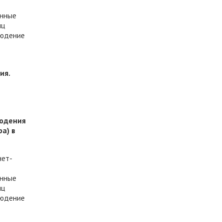
енные
иц
людение
ия.
людения
а) в
нет-
енные
иц
людение