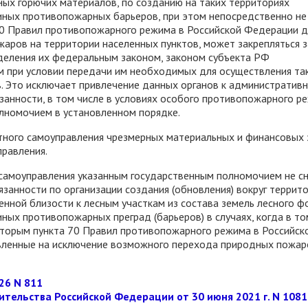
ных горючих материалов, по созданию на таких территориях
ных противопожарных барьеров, при этом непосредственно не
 70 Правил противопожарного режима в Российской Федерации д
аров на территории населенных пунктов, может закрепляться з
деления их федеральным законом, законом субъекта РФ
 при условии передачи им необходимых для осуществления та
. Это исключает привлечение данных органов к административ
занности, в том числе в условиях особого противопожарного р
лномочием в установленном порядке.
тного самоуправления чрезмерных материальных и финансовых 
равления.
 самоуправления указанным государственным полномочием не с
обязанности по организации создания (обновления) вокруг террит
енной близости к лесным участкам из состава земель лесного ф
ых противопожарных преград (барьеров) в случаях, когда в то
вторым пункта 70 Правил противопожарного режима в Российск
вленные на исключение возможного перехода природных пожар
26 N 811
ительства Российской Федерации от 30 июня 2021 г. N 1081