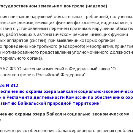
осударственном земельном контроле (надзоре)
ения признаков нарушений обязательных требований, полученны
ическом режиме, имеющих функции фотосъемки, видеозаписи, в
етствии с установленным перечнем признаков нарушений обязат
ств, работающих в автоматическом режиме, имеющих функции
ых аппаратов (систем), при выявлении которых органом
о проведении контрольного (надзорного) мероприятия, приняти
ии мотивированного представления уполномоченного должностн
ториального органа).
567-ФЗ "О внесении изменений в Федеральный закон "О
льном контроле в Российской Федерации".
26 N 812
беспечению охраны озера Байкал и социально-экономическ
 и Регламента деятельности Комиссии по обеспечению ох
азвитию Байкальской природной территории"
чению охраны озера Байкал и социально-экономическому
и
анным в целях обеспечения сбалансированного решения проблем