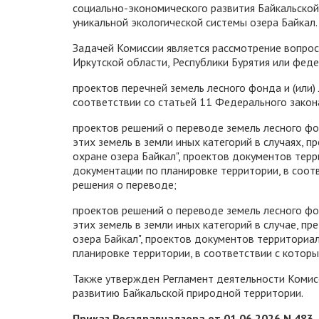
социально-экономического развития Байкальской
уникальной экологической системы озера Байкал.
Задачей Комиссии является рассмотрение вопро
Иркутской области, Республики Бурятия или фед
проектов перечней земель лесного фонда и (или)
соответствии со статьей 11 Федерального закона
проектов решений о переводе земель лесного фо
этих земель в земли иных категорий в случаях, 
охране озера Байкал", проектов документов тер
документации по планировке территории, в соот
решения о переводе;
проектов решений о переводе земель лесного фо
этих земель в земли иных категорий в случае, п
озера Байкал", проектов документов территориа
планировке территории, в соответствии с котор
Также утвержден Регламент деятельности Комис
развитию Байкальской природной территории.
Приказ Росздравнадзора от 01.06.2026 N 483