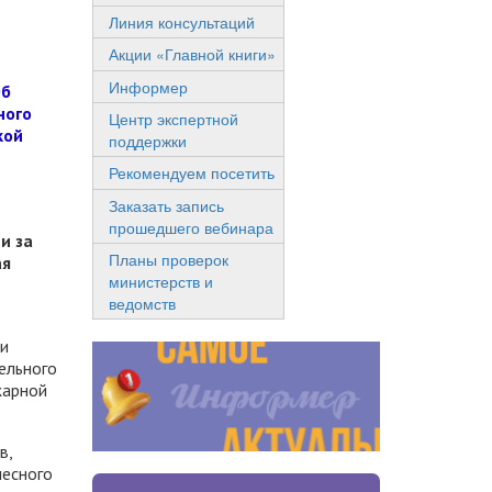
Линия консультаций
Акции «Главной книги»
Информер
Об
ного
Центр экспертной
кой
поддержки
Рекомендуем посетить
Заказать запись
прошедшего вебинара
и за
Планы проверок
ая
министерств и
ведомств
ии
ельного
жарной
в,
лесного