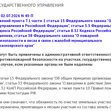
СУДАРСТВЕННОГО УПРАВЛЕНИЯ
02.07.2026 N 45-П
ений пункта 7.1 части 1 статьи 15 Федерального закона "
правления в Российской Федерации", статьи 3.3 Федераль
декса Российской Федерации", статьи 8.32 Кодекса Российс
ениях, статьи 38 Федерального закона "О пожарной
езопасности в лесах в связи с жалобой муниципального
асноярского края"
могут быть привлечены к административной ответственност
ротивопожарной безопасности на участках, государственн
 случае, если указанные органы не были наделены
татьи 15 Федерального закона "Об общих принципах организац
и", статьи 33 Федерального закона "О введении в действие Зем
 8.32 КоАП Российской Федерации, а также пункта 10 Правил по
щими Конституции РФ.
я они означают, что обязанность по очистке земельных участко
зграничена, прилегающих к лесным участкам из состава земель 