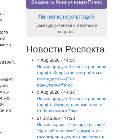
Заказать КонсультантПлюс
ля
Линия консультаций
а
Заказ документов и ответы на
вопросы
кого
ной
ежима,
Новости Респекта
7 Aug 2026 - 14:50
затрат,
Новый продукт "Готовые решения
(проф). Кадры (режим работы и
командировки)" от
нимает
КонсультантПлюс
ории
онда,
5 Aug 2026 - 14:38
м же
Новый продукт "Готовые решения
ой
(проф). Имущественные налоги"
ов на
от КонсультантПлюс
21 Jul 2026 - 11:20
Новый сервис "Проверка ссылок",
"Краткий пересказ" документов
"
госорганов и другие новшества в