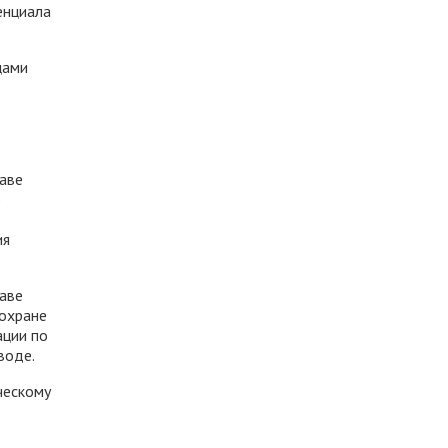
енциала
цами
таве
б
ия
таве
 охране
ации по
воде.
ческому