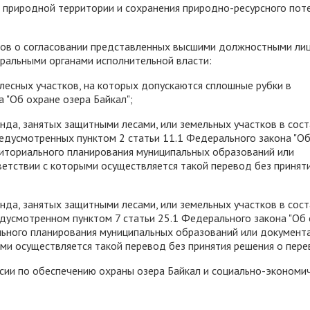
 природной территории и сохранения природно-ресурсного пот
сов о согласовании представленных высшими должностными ли
еральными органами исполнительной власти:
 лесных участков, на которых допускаются сплошные рубки в
 "Об охране озера Байкал";
нда, занятых защитными лесами, или земельных участков в сос
предусмотренных пунктом 2 статьи 11.1 Федерального закона "О
риториального планирования муниципальных образований или
ветствии с которыми осуществляется такой перевод без принят
нда, занятых защитными лесами, или земельных участков в сос
редусмотренном пунктом 7 статьи 25.1 Федерального закона "Об
льного планирования муниципальных образований или документ
ыми осуществляется такой перевод без принятия решения о пере
сии по обеспечению охраны озера Байкал и социально-экономи