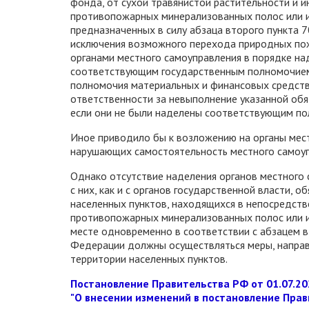
фонда, от сухой травянистой растительности и и
противопожарных минерализованных полос или и
предназначенных в силу абзаца второго пункта
исключения возможного перехода природных пож
органами местного самоуправления в порядке на
соответствующим государственным полномочием
полномочия материальных и финансовых средств
ответственности за невыполнение указанной обя
если они не были наделены соответствующим по
Иное приводило бы к возложению на органы мес
нарушающих самостоятельность местного самоуп
Однако отсутствие наделения органов местного
с них, как и с органов государственной власти, 
населенных пунктов, находящихся в непосредств
противопожарных минерализованных полос или ин
месте одновременно в соответствии с абзацем 
Федерации должны осуществляться меры, напра
территории населенных пунктов.
Постановление Правительства РФ от 01.07.20
"О внесении изменений в постановление Прав