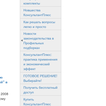
комплекты
Новшества
КонсультантПлюс
Как решать вопросы
легко и просто
Новости
законодательства в
Профильных
подборках
КонсультантПлюс:
практика применения
и экономический
эффект
ГОТОВОЕ РЕШЕНИЕ!
ию
Выбирайте!
й" в
Получить бесплатный
доступ
 2008
ному
Купить
КонсультантПлюс