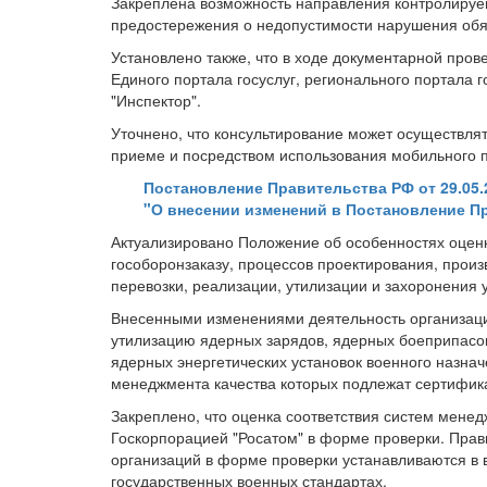
Закреплена возможность направления контролируе
предостережения о недопустимости нарушения обяз
Установлено также, что в ходе документарной про
Единого портала госуслуг, регионального портала
"Инспектор".
Уточнено, что консультирование может осуществля
приеме и посредством использования мобильного 
Постановление Правительства РФ от 29.05.
"О внесении изменений в Постановление Пр
Актуализировано Положение об особенностях оценки
гособоронзаказу, процессов проектирования, произв
перевозки, реализации, утилизации и захоронения 
Внесенными изменениями деятельность организаций
утилизацию ядерных зарядов, ядерных боеприпасов
ядерных энергетических установок военного назнач
менеджмента качества которых подлежат сертифик
Закреплено, что оценка соответствия систем мене
Госкорпорацией "Росатом" в форме проверки. Прав
организаций в форме проверки устанавливаются в во
государственных военных стандартах.