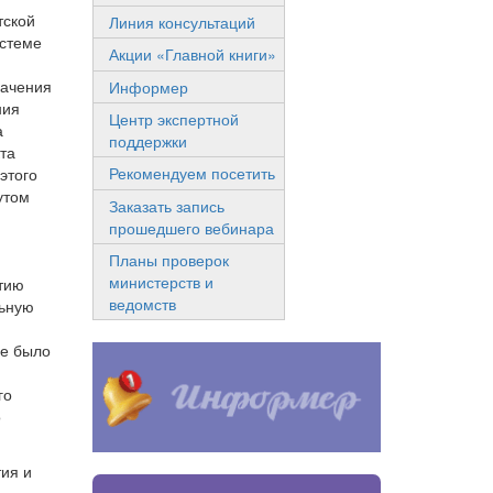
тской
Линия консультаций
истеме
Акции «Главной книги»
начения
Информер
ния
Центр экспертной
а
поддержки
та
Рекомендуем посетить
этого
утом
Заказать запись
прошедшего вебинара
Планы проверок
министерств и
итию
ведомств
льную
не было
го
о
тия и