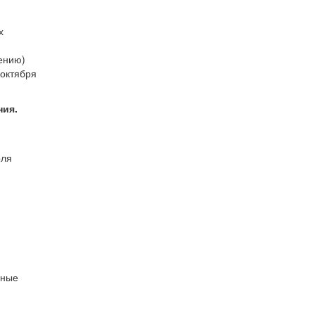
х
ению)
 октября
ния.
оля
ьные