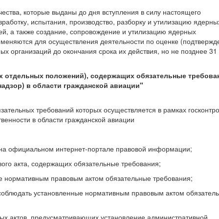
ества, которые выданы до дня вступления в силу настоящего
аботку, испытания, производство, разборку и утилизацию ядерны
ей, а также создание, сопровождение и утилизацию ядерных
рименяются для осуществления деятельности по оценке (подтвержд
ых организаций до окончания срока их действия, но не позднее 31
х отдельных положений), содержащих обязательные требова
адзор) в области гражданской авиации"
язательных требований которых осуществляется в рамках госконтр
твенности в области гражданской авиации
а на официальном интернет-портале правовой информации;
вого акта, содержащих обязательные требования;
ые нормативным правовым актом обязательные требования;
 соблюдать установленные нормативным правовым актом обязател
вых актов, предусматривающих установление административной