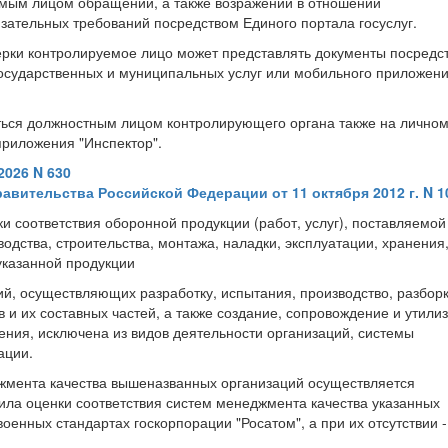
мым лицом обращений, а также возражений в отношении
ательных требований посредством Единого портала госуслуг.
верки контролируемое лицо может представлять документы посредс
 государственных и муниципальных услуг или мобильного приложен
ться должностным лицом контролирующего органа также на лично
приложения "Инспектор".
2026 N 630
авительства Российской Федерации от 11 октября 2012 г. N 1
 соответствия оборонной продукции (работ, услуг), поставляемой
одства, строительства, монтажа, наладки, эксплуатации, хранения
указанной продукции
, осуществляющих разработку, испытания, производство, разборк
 и их составных частей, а также создание, сопровождение и утили
ения, исключена из видов деятельности организаций, системы
ации.
джмента качества вышеназванных организаций осуществляется
ила оценки соответствия систем менеджмента качества указанных
енных стандартах госкорпорации "Росатом", а при их отсутствии -