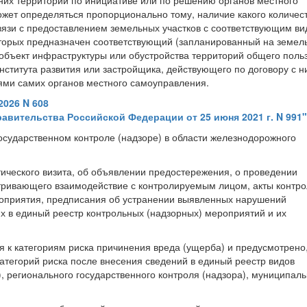
них территорий по инициативе или по решению органов местного
жет определяться пропорционально тому, наличие какого количес
вязи с предоставлением земельных участков с соответствующим в
оторых предназначен соответствующий (запланированный на земел
 объект инфраструктуры или обустройства территорий общего поль
ститута развития или застройщика, действующего по договору с н
иями самих органов местного самоуправления.
2026 N 608
авительства Российской Федерации от 25 июня 2021 г. N 991"
сударственном контроле (надзоре) в области железнодорожного
ического визита, об объявлении предостережения, о проведении
тривающего взаимодействие с контролируемым лицом, акты контро
роприятия, предписания об устранении выявленных нарушений
 в единый реестр контрольных (надзорных) мероприятий и их
 к категориям риска причинения вреда (ущерба) и предусмотрено,
категорий риска после внесения сведений в единый реестр видов
, регионального государственного контроля (надзора), муниципаль