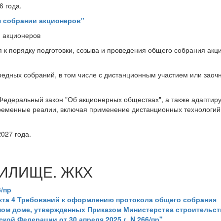
6 года.
м собрании акционеров"
й акционеров
 к порядку подготовки, созыва и проведения общего собрания акц
редных собраний, в том числе с дистанционным участием или зао
Федеральный закон "Об акционерных обществах", а также адаптир
ременные реалии, включая применение дистанционных технологий
027 года.
ИЛИЩЕ. ЖКХ
6/пр
нкта 4 Требований к оформлению протокола общего собрания
ом доме, утвержденных Приказом Министерства строительст
ой Федерации от 30 апреля 2025 г. N 266/пр"