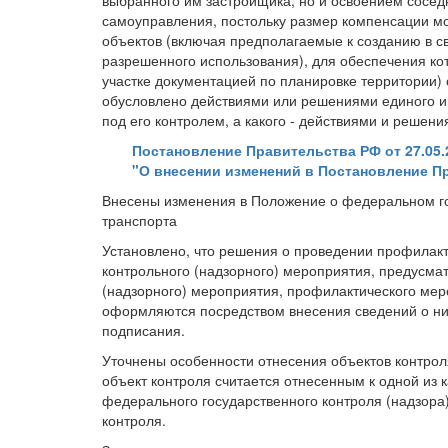
выбранного им застройщика, но и освоением сосед
самоуправления, постольку размер компенсации мо
объектов (включая предполагаемые к созданию в с
разрешенного использования), для обеспечения к
участке документацией по планировке территории)
обусловлено действиями или решениями единого ин
под его контролем, а какого - действиями и решен
Постановление Правительства РФ от 27.05.
"О внесении изменений в Постановление Пр
Внесены изменения в Положение о федеральном го
транспорта
Установлено, что решения о проведении профилакт
контрольного (надзорного) мероприятия, предусма
(надзорного) мероприятия, профилактического ме
оформляются посредством внесения сведений о них
подписания.
Уточнены особенности отнесения объектов контроля
объект контроля считается отнесенным к одной из 
федерального государственного контроля (надзора)
контроля.