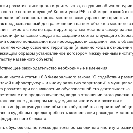
ствии развитию жилищного строительства, созданию объектов турис
нана не соответствующей Конституции РФ в той мере, в какой в с
полагая обязанность органа местного самоуправления принять в
как предназначенный для размещения на нем объектов местного з
ния - вместе с тем не гарантирует органам местного самоуправле
ласти финансовых средств на создание соответствующего объект
рий общего пользования при необходимости создания такого объек
о комплексному освоению территорий (а именно когда в отношении 
длежащим образом установленное договором между единым инстит
льству названного объекта).
йствующее законодательство необходимые изменения.
ании части 4 статьи 16.3 Федерального закона "О содействии разв
стской инфраструктуры и иному развитию территорий" в муниципа
та развития при возникновении обусловленной его деятельностью
етствии с его предназначением, когда в отношении этого участка 
тановленное договором между единым институтом развития и
ектов инфраструктуры или объектов обустройства территорий обще
аве в судебном порядке требовать компенсации расходов местног
в федерального бюджета.
ть обусловлена не только деятельностью единого института разви