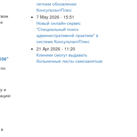
летнем обновлении
КонсультантПлюс
твом
7 May 2026 - 15:51
ия
Новый онлайн-сервис
"Специальный поиск
административной практики" в
м
системе КонсультантПлюс
21 Apr 2026 - 11:20
Клиники смогут выдавать
036"
больничные листы самозанятым
 по
,
у и
зацию
 в