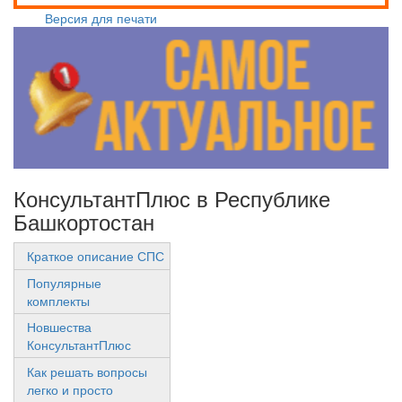
Версия для печати
КонсультантПлюс в Республике
Башкортостан
Краткое описание СПС
Популярные
комплекты
Новшества
КонсультантПлюс
Как решать вопросы
легко и просто