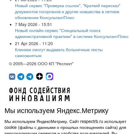
Новый сервис "Проверка ссылок", "Краткий пересказ"
документов госорганов и другие новшества в летнем
обновлении КонсультантПлюс
7 May 2026 - 15:51
Новый онлайн-сервис "Специальный поиск
административной практики" в системе КонсультантПлюс
21 Apr 2026 - 11:20
Клиники смогут выдавать больничные листы
самозанятым
© 2005—2026 ООО КП "Респект"
Мы используем Яндекс.Метрику
Мы используем ЯндексМетрику. Сайт respectrb.ru использует
450071, г.Уфа, ул. 50 лет СССР, д.48 корп.1, офис 307
cookie (файлы с данными о прошлых посещениях сайта) для
(347) 291 20 70
персонализации сервисов и удобства пользователей. Вы