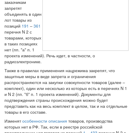
заказчикам
запретят
объединять в один
лот товары из
позиций
191
–
361
перечня N 2 с
товарами, которых
в таких позициях
нет (пп. "а" п. 1
проекта изменений). Речь идет, в частности, о
радиоэлектронике.
Также в правилах применения нацрежима закрепят, что
защитные меры в виде запрета и ограничения
распространяются на закупки совокупности товаров (далее –
комплект), один или несколько из которых есть в перечнях N 1
и N 2 (пп. "б" п. 1 проекта изменений). Документы для
подтверждения страны происхождения можно будет
представить как на весь комплект в целом, так и на отдельные
товары в его составе.
Изменят
особенности описания
товаров, производства
которых нет в РФ. Так, если в реестре российской
промпродукции нет товаров из позиций
1
–
433
перечня N 2 с