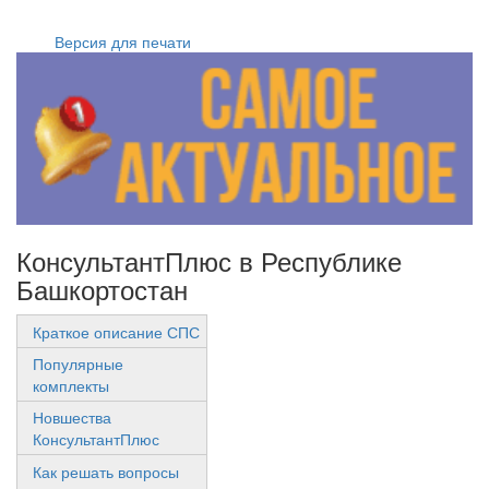
Версия для печати
КонсультантПлюс в Республике
Башкортостан
Краткое описание СПС
Популярные
комплекты
Новшества
КонсультантПлюс
Как решать вопросы