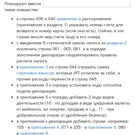
Планируют ввести
такие новшества:
в строках 030 и 040
заявления
о распоряжении
(приложение к разделу 1) указывать номер счета для
возврата и номер карты (если она есть). Сейчас в эти
строки вносят вид счета (код) и его номер;
с введением 5-ступенчатой шкалы налога из
раздела 2
исключить строки 061 - 063, 081, а в порядке
заполнения декларации скорректировать правила
расчета налога;
в
приложении 3
по строке 044 отражать сумму
страховых взносов
, которые ИП уплатили за себя, а
прочие расходы перенести в строку 045;
в приложении 3 к порядку установить коды способов
подачи декларации;
в приложение 5 к порядку добавить 2 кода видов
деятельности (10 - по доходам в виде цифровой валюты
от майнинга, ее покупки, продажи и т.д., 11 - при
добровольном отказе от дробления бизнеса);
в приложения к декларации добавить строки, например:
105 - в
приложение 4
, 071 и 235 - в
приложение 5
, 080 -
в
приложение 8
.