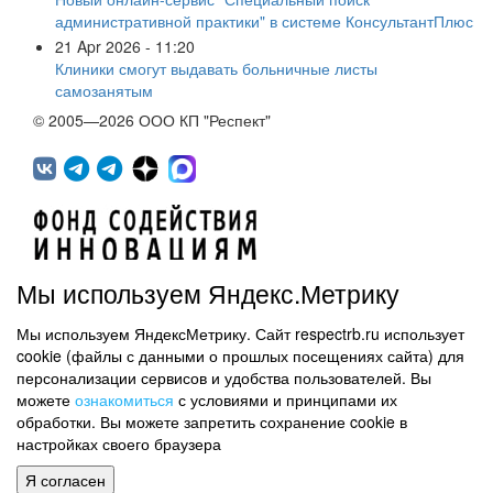
административной практики" в системе КонсультантПлюс
21 Apr 2026 - 11:20
Клиники смогут выдавать больничные листы
самозанятым
© 2005—2026 ООО КП "Респект"
Мы используем Яндекс.Метрику
Мы используем ЯндексМетрику. Сайт respectrb.ru использует
450071, г.Уфа, ул. 50 лет СССР, д.48 корп.1, офис 307
cookie (файлы с данными о прошлых посещениях сайта) для
(347) 291 20 70
персонализации сервисов и удобства пользователей. Вы
Контактная информация
можете
ознакомиться
с условиями и принципами их
обработки. Вы можете запретить сохранение cookie в
Карта сайта
настройках своего браузера
Политика обработки персональных данных
Я согласен
Информация на сайте не является публичной офертой