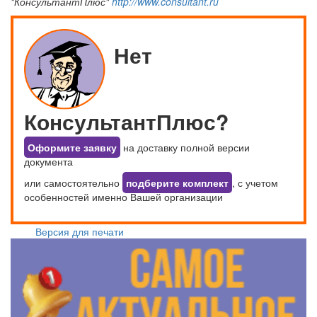
"КонсультантПлюс"
http://www.consultant.ru
Нет
КонсультантПлюс?
Оформите заявку
на доставку полной версии
документа
или самостоятельно
подберите комплект
, с учетом
особенностей именно Вашей организации
Версия для печати