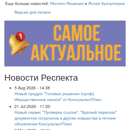
Еще больше новостей:
Респект-Решения
и
Ясная бухгалтерия
Версия для печати
Новости Респекта
5 Aug 2026 - 14:38
Новый продукт "Готовые решения (проф).
Имущественные налоги" от КонсультантПлюс
21 Jul 2026 - 11:20
Новый сервис "Проверка ссылок", "Краткий пересказ"
документов госорганов и другие новшества в летнем
обновлении КонсультантПлюс