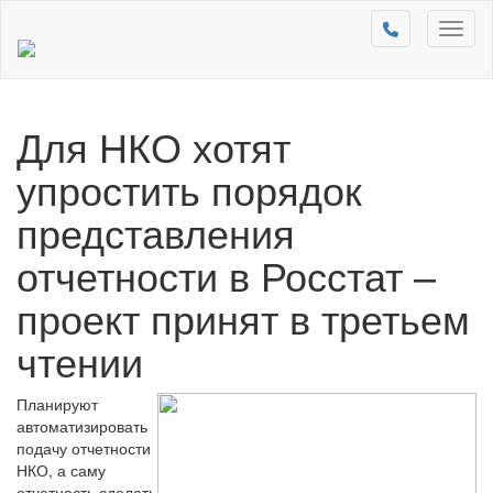
Toggl
naviga
Для НКО хотят
упростить порядок
представления
отчетности в Росстат –
проект принят в третьем
чтении
Планируют
автоматизировать
подачу отчетности
НКО, а саму
отчетность сделать