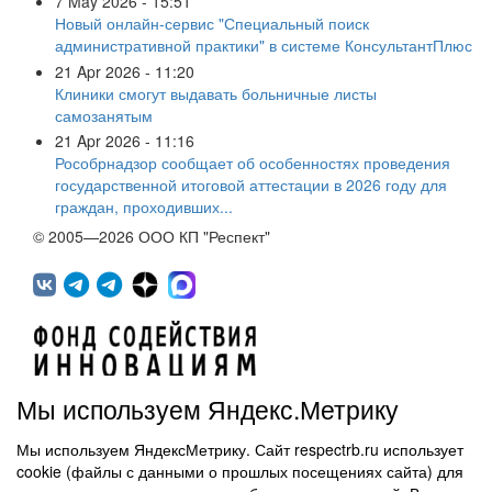
7 May 2026 - 15:51
Новый онлайн-сервис "Специальный поиск
административной практики" в системе КонсультантПлюс
21 Apr 2026 - 11:20
Клиники смогут выдавать больничные листы
самозанятым
21 Apr 2026 - 11:16
Рособрнадзор сообщает об особенностях проведения
государственной итоговой аттестации в 2026 году для
граждан, проходивших...
© 2005—2026 ООО КП "Респект"
Мы используем Яндекс.Метрику
Мы используем ЯндексМетрику. Сайт respectrb.ru использует
450071, г.Уфа, ул. 50 лет СССР, д.48 корп.1, офис 307
cookie (файлы с данными о прошлых посещениях сайта) для
(347) 291 20 70