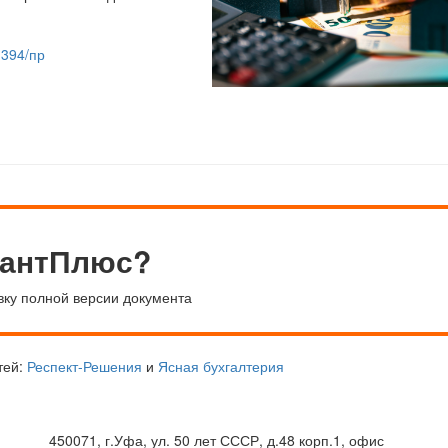
 394/пр
тантПлюс?
вку полной версии документа
тей:
Респект-Решения
и
Ясная бухгалтерия
450071, г.Уфа, ул. 50 лет СССР, д.48 корп.1, офис