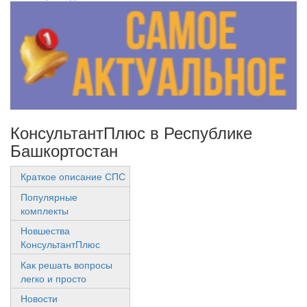
КонсультантПлюс в Республике
Башкортостан
Краткое описание СПС
Популярные
комплекты
Новшества
КонсультантПлюс
Как решать вопросы
легко и просто
Новости