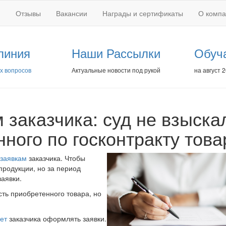
Отзывы
Вакансии
Награды и сертификаты
О комп
линия
Наши Рассылки
Обуч
х вопросов
Актуальные новости под рукой
на август 
 заказчика: суд не взыска
ного по госконтракту това
 заявкам
заказчика. Чтобы
продукции, но за период
аявки.
сть приобретенного товара, но
ет
заказчика оформлять заявки.