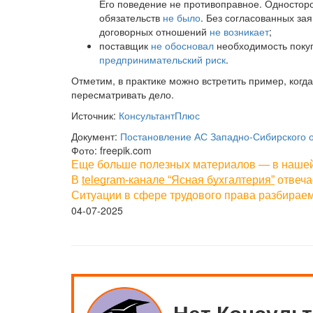
Его поведение не противоправное. Односторо
обязательств
не было
. Без согласованных за
договорных отношений
не возникает
;
поставщик
не обосновал
необходимость покуп
предпринимательский риск
.
Отметим, в практике можно встретить пример, когд
пересматривать дело.
Источник:
КонсультантПлюс
Документ:
Постановление АС Западно-Сибирского ок
Фото: freepik.com
Еще больше полезных материалов — в наше
В
telegram-канале “Ясная бухгалтерия”
отвеча
Ситуации в сфере трудового права разбираем
04-07-2025
Нет Консуль