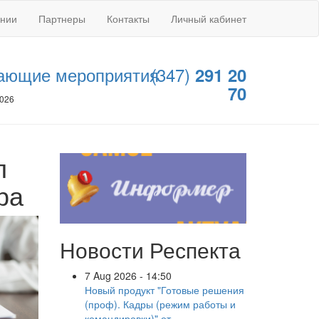
ании
Партнеры
Контакты
Личный кабинет
ающие мероприятия
(347)
291 20
70
2026
л
ра
Новости Респекта
7 Aug 2026 - 14:50
Новый продукт "Готовые решения
(проф). Кадры (режим работы и
командировки)" от