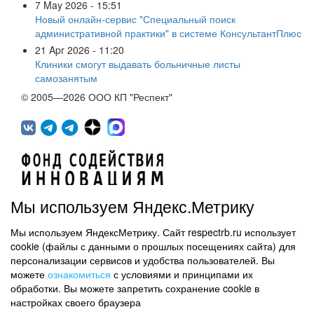
7 May 2026 - 15:51
Новый онлайн-сервис "Специальный поиск
административной практики" в системе КонсультантПлюс
21 Apr 2026 - 11:20
Клиники смогут выдавать больничные листы
самозанятым
© 2005—2026 ООО КП "Респект"
Мы используем Яндекс.Метрику
Мы используем ЯндексМетрику. Сайт respectrb.ru использует
450071, г.Уфа, ул. 50 лет СССР, д.48 корп.1, офис 307
cookie (файлы с данными о прошлых посещениях сайта) для
(347) 291 20 70
персонализации сервисов и удобства пользователей. Вы
Контактная информация
можете
ознакомиться
с условиями и принципами их
обработки. Вы можете запретить сохранение cookie в
Карта сайта
настройках своего браузера
Политика обработки персональных данных