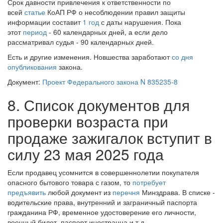
Срок давности привлечения к ответственности по
всей
статье
КоАП РФ о несоблюдении правил защиты
информации составит
1 год
с даты нарушения. Пока
этот
период
- 60 календарных дней, а если дело
рассматривал судья - 90 календарных дней.
Есть и другие изменения. Новшества заработают
со дня
опубликования
закона.
Документ:
Проект Федерального закона N 835235-8
8. Список документов для
проверки возраста при
продаже зажигалок вступит в
силу 23 мая 2025 года
Если продавец усомнится в совершеннолетии покупателя
опасного бытового товара с газом, то
потребует
предъявить
любой документ из
перечня
Минздрава. В списке -
водительские права, внутренний и заграничный паспорта
гражданина РФ, временное удостоверение его личности,
военный билет, паспорт иностранца и т.д.