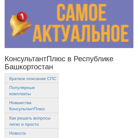
КонсультантПлюс в Республике
Башкортостан
Краткое описание СПС
Популярные
комплекты
Новшества
КонсультантПлюс
Как решать вопросы
легко и просто
Новости