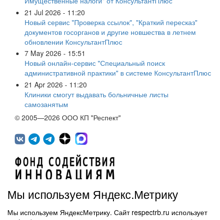
Имущественные налоги" от КонсультантПлюс
21 Jul 2026 - 11:20
Новый сервис "Проверка ссылок", "Краткий пересказ"
документов госорганов и другие новшества в летнем
обновлении КонсультантПлюс
7 May 2026 - 15:51
Новый онлайн-сервис "Специальный поиск
административной практики" в системе КонсультантПлюс
21 Apr 2026 - 11:20
Клиники смогут выдавать больничные листы
самозанятым
© 2005—2026 ООО КП "Респект"
Мы используем Яндекс.Метрику
Мы используем ЯндексМетрику. Сайт respectrb.ru использует
450071, г.Уфа, ул. 50 лет СССР, д.48 корп.1, офис 307