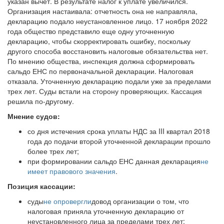
указан вычет. В результате налог к уплате увеличился.
Организация настаивала: отчетность она не направляла,
декларацию подало неустановленное лицо. 17 ноября 2022
года общество представило еще одну уточненную
декларацию, чтобы скорректировать ошибку, поскольку
другого способа восстановить налоговые обязательства нет.
По мнению общества, инспекция должна сформировать
сальдо ЕНС по первоначальной декларации. Налоговая
отказала. Уточненную декларацию подали уже за пределами
трех лет. Суды встали на сторону проверяющих. Кассация
решила по-другому.
Мнение судов:
со дня истечения срока уплаты НДС за III квартал 2018
года до подачи второй уточненной декларации прошло
более трех лет;
при формировании сальдо ЕНС данная декларация
не
имеет правового значения
.
Позиция кассации:
суды
не опровергли
довод организации о том, что
налоговая приняла уточненную декларацию от
неустановленного лица за пределами трех лет;