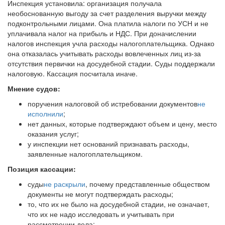
Инспекция установила: организация получала
необоснованную выгоду за счет разделения выручки между
подконтрольными лицами. Она платила налоги по УСН и не
уплачивала налог на прибыль и НДС. При доначислении
налогов инспекция учла расходы налогоплательщика. Однако
она отказалась учитывать расходы вовлеченных лиц из-за
отсутствия первички на досудебной стадии. Суды поддержали
налоговую. Кассация посчитала иначе.
Мнение судов:
поручения налоговой об истребовании документов
не
исполнили
;
нет данных, которые подтверждают объем и цену, место
оказания услуг;
у инспекции нет оснований признавать расходы,
заявленные налогоплательщиком.
Позиция кассации:
суды
не раскрыли
, почему представленные обществом
документы не могут подтверждать расходы;
то, что их не было на досудебной стадии, не означает,
что их не надо исследовать и учитывать при
рассмотрении дела;