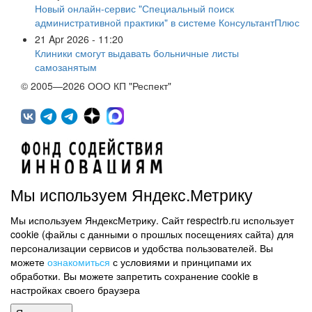
Новый онлайн-сервис "Специальный поиск
административной практики" в системе КонсультантПлюс
21 Apr 2026 - 11:20
Клиники смогут выдавать больничные листы
самозанятым
© 2005—2026 ООО КП "Респект"
Мы используем Яндекс.Метрику
Мы используем ЯндексМетрику. Сайт respectrb.ru использует
450071, г.Уфа, ул. 50 лет СССР, д.48 корп.1, офис 307
cookie (файлы с данными о прошлых посещениях сайта) для
(347) 291 20 70
персонализации сервисов и удобства пользователей. Вы
Контактная информация
можете
ознакомиться
с условиями и принципами их
обработки. Вы можете запретить сохранение cookie в
Карта сайта
настройках своего браузера
Политика обработки персональных данных