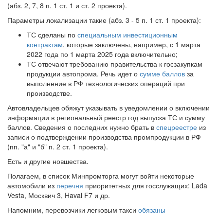
(абз. 2, 7, 8 п. 1 ст. 1 и ст. 2 проекта).
Параметры локализации такие (абз. 3 - 5 п. 1 ст. 1 проекта):
ТС сделаны по
специальным инвестиционным
контрактам
, которые заключены, например, с 1 марта
2022 года по 1 марта 2025 года включительно;
ТС отвечают требованию правительства к госзакупкам
продукции автопрома. Речь идет о
сумме баллов
за
выполнение в РФ технологических операций при
производстве.
Автовладельцев обяжут указывать в уведомлении о включении
информации в региональный реестр год выпуска ТС и сумму
баллов. Сведения о последних нужно брать в
спецреестре
из
записи о подтверждении производства промпродукции в РФ
(пп. "а" и "б" п. 2 ст. 1 проекта).
Есть и другие новшества.
Полагаем, в список Минпромторга могут войти некоторые
автомобили из
перечня
приоритетных для госслужащих: Lada
Vesta, Москвич 3, Haval F7 и др.
Напомним, перевозчики легковым такси
обязаны