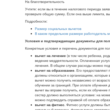
На благотворительность
Учтите: если вы в течение налогового периода зая
проверьте общую сумму. Если она выше лимита, выб
Подробности:
Размер социальных вычетов
В каком предельном размере работодатель м
Условия и подтверждающие документы для по
Конкретные условия и перечень документов для полу
вычет на лечение
(в том числе ребенка, род
ведение меддеятельности. Оплаченная услуг
лечения. В общем случае расходы можно подт
вычет на образование
. Его предоставляют 
должны относиться к организациям, которые 
вычет можно получить независимо от возраста
обучении за границей. При оплате обучения д
вычет вы вправе получить, если их обучение 
сестер должно выполняться условие: на моме
можно подтвердить справкой об оплате образ
вычет на фитнес
. Фитнес-услуги должны быт
актуальный перечень физкультурно-спортивн