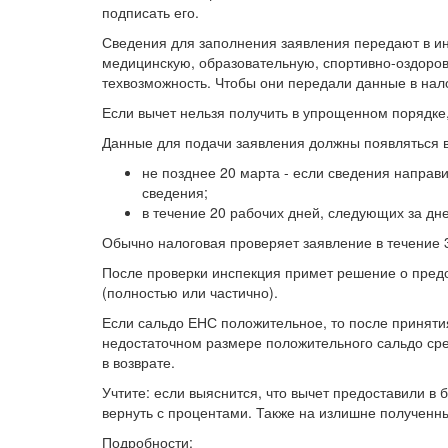
подписать его.
Сведения для заполнения заявления передают в ин
медицинскую, образовательную, спортивно-оздоров
техвозможность. Чтобы они передали данные в нал
Если вычет нельзя получить в упрощенном порядке,
Данные для подачи заявления должны появляться в
не позднее 20 марта - если сведения направ
сведения;
в течение 20 рабочих дней, следующих за дн
Обычно налоговая проверяет заявление в течение 3
После проверки инспекция примет решение о предо
(полностью или частично).
Если сальдо ЕНС положительное, то после приняти
недостаточном размере положительного сальдо сред
в возврате.
Учтите: если выяснится, что вычет предоставили в
вернуть с процентами. Также на излишне полученны
Подробности: