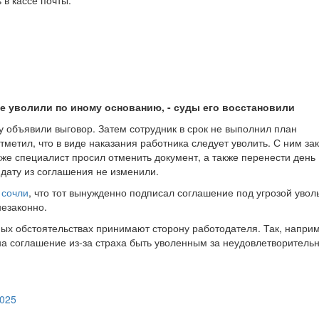
 в кассе почты.
е уволили по иному основанию, - суды его восстановили
 объявили выговор. Затем сотрудник в срок не выполнил план
тметил, что в виде наказания работника следует уволить. С ним з
же специалист просил отменить документ, а также перенести день
дату из соглашения не изменили.
и
сочли
, что тот вынужденно подписал соглашение под угрозой уво
незаконно.
ных обстоятельствах принимают сторону работодателя. Так, напри
на соглашение из-за страха быть уволенным за неудовлетворитель
2025