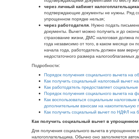
подтверждающими документами по месту жит
через личный кабинет налогоплательщика
подтверждающие документы не нужны. Ряд соц
упрощенном порядке нельзя;
через работодателя
. Нужно подать письме
документы. Вычет можно получить и до оконча
страхование жизни, ДМС налоговая должна по
года независимо от того, в каком месяце он
начала года, работодатель должен вам вернут
недостаточного размера налогооблагаемых до
Подробности:
Порядок получения социального вычета на о
Как получить социальный налоговый вычет н
Как работодатель предоставляет социальны
Порядок получения социального вычета на ф
Как воспользоваться социальным налоговым 
дополнительным взносам на накопительную 
Как получить социальный вычет по НДФЛ на б
Как получить социальный вычет в упрощенном
Для получения социального вычета в упрощенном п
налогоплательщика. Обычно оно заполняется автома