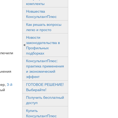
комплекты
Новшества
КонсультантПлюс
Как решать вопросы
легко и просто
Новости
законодательства в
Профильных
аключили
подборках
КонсультантПлюс:
практика применения
льнения
и экономический
эффект
ГОТОВОЕ РЕШЕНИЕ!
мер,
3-й
Выбирайте!
ный
Получить бесплатный
доступ
Купить
КонсультантПлюс