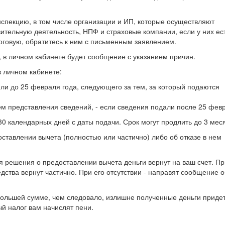
спекцию, в том числе организации и ИП, которые осуществляют
ительную деятельность, НПФ и страховые компании, если у них ес
оговую, обратитесь к ним с письменным заявлением.
 в личном кабинете будет сообщение с указанием причин.
 личном кабинете:
или до 25 февраля года, следующего за тем, за который подаются
ем представления сведений, - если сведения подали после 25 фев
0 календарных дней с даты подачи. Срок могут продлить до 3 мес
ставлении вычета (полностью или частично) либо об отказе в нем
я решения о предоставлении вычета деньги вернут на ваш счет. Пр
ства вернут частично. При его отсутствии - направят сообщение о
 большей сумме, чем следовало, излишне полученные деньги приде
й налог вам начислят пени.