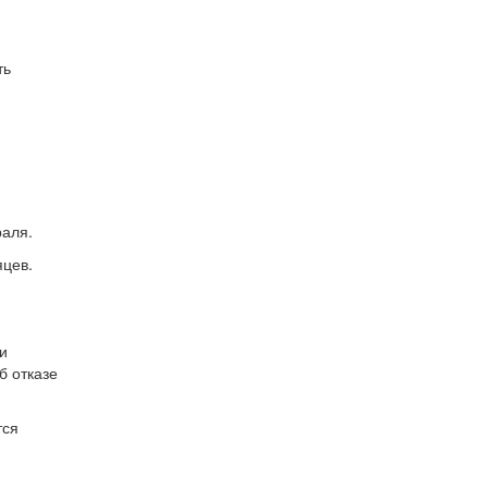
ть
раля.
яцев.
и
б отказе
тся