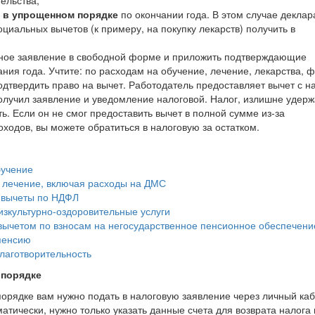
ельства;
 в упрощенном порядке
по окончании года. В этом случае деклар
иальных вычетов (к примеру, на покупку лекарств) получить в
нное заявление в свободной форме и приложить подтверждающие
ния года. Учтите: по расходам на обучение, лечение, лекарства, ф
дтвердить право на вычет. Работодатель предоставляет вычет с н
 получил заявление и уведомление налоговой. Налог, излишне удер
ь. Если он не смог предоставить вычет в полной сумме из-за
ходов, вы можете обратиться в налоговую за остатком.
бучение
а лечение, включая расходы на ДМС
е вычеты по НДФЛ
изкультурно-оздоровительные услуги
вычетом по взносам на негосударственное пенсионное обеспечени
пенсию
лаготворительность
 порядке
орядке вам нужно подать в налоговую заявление через личный ка
тически, нужно только указать данные счета для возврата налога 