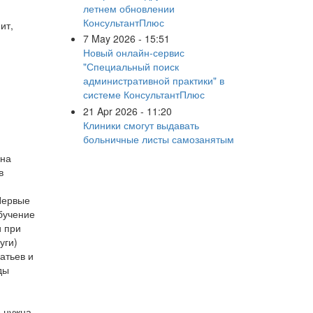
летнем обновлении
КонсультантПлюс
ит,
7 May 2026 - 15:51
Новый онлайн-сервис
"Специальный поиск
административной практики" в
системе КонсультантПлюс
21 Apr 2026 - 11:20
Клиники смогут выдавать
больничные листы самозанятым
 на
в
 Первые
бучение
и при
уги)
атьев и
ды
е нужна