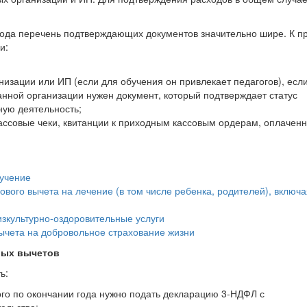
 года перечень подтверждающих документов значительно шире. К п
и:
низации или ИП (если для обучения он привлекает педагогов), есл
анной организации нужен документ, который подтверждает статус
ую деятельность;
ассовые чеки, квитанции к приходным кассовым ордерам, оплачен
бучение
вого вычета на лечение (в том числе ребенка, родителей), включа
зкультурно-оздоровительные услуги
ычета на добровольное страхование жизни
вых вычетов
ь:
того по окончании года нужно подать декларацию 3-НДФЛ с