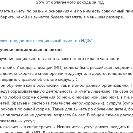
25% от облагаемого дохода за год
вляете вычеты по разным основаниям и по ним есть совокупный лим
ерите, какой из вычетов будете заявлять в меньшем размере.
ожет предоставить социальный вычет по НДФЛ
лучения социальных вычетов
чения социального вычета зависят от его вида, в частности:
ителей). У медорганизации (ИП) должна быть российская лицензия
а должна входить в спецперечни медуслуг или дорогостоящих видо
вердить справкой об оплате медуслуг;
при обучении как в российских, так и в иностранных организациях.
ведут образовательную деятельность, и иметь лицензию. На свое о
 по любой форме обучения (очной, очно-заочной, заочной), в т.ч. 
етей, братьев и сестер (в том числе неполнородных), супруга (супр
проходит по очной форме. Также для вычета по обучению детей, бр
нт оплаты они не достигли возраста 24 лет. В общем случае расхо
овательных услуг;
ь включены в спецперечень. Исполнитель услуг должен входить в
ых организаций и ИП. Для подтверждения расходов в общем случа