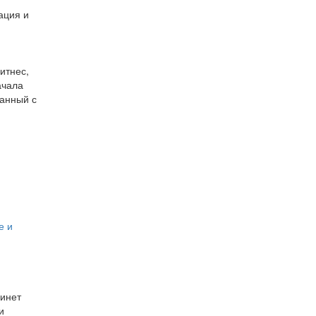
ация и
итнес,
ачала
жанный с
е и
бинет
и