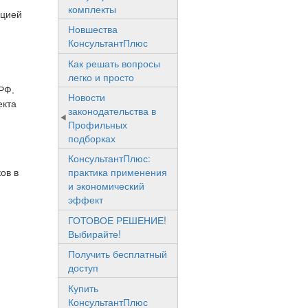
комплекты
ацией
Новшества
КонсультантПлюс
Как решать вопросы
легко и просто
РФ.
Новости
екта
законодательства в
Профильных
подборках
КонсультантПлюс:
ов в
практика применения
и экономический
эффект
ГОТОВОЕ РЕШЕНИЕ!
Выбирайте!
Получить бесплатный
доступ
Купить
КонсультантПлюс