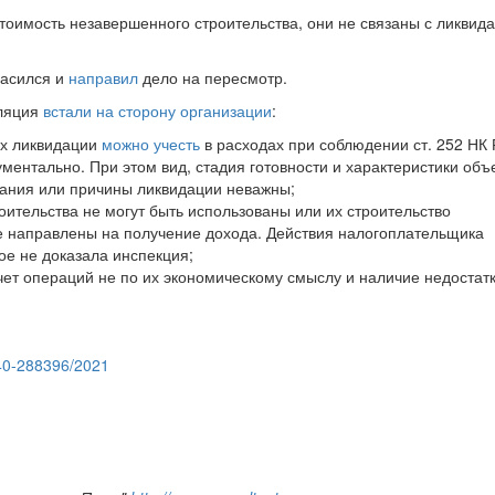
стоимость незавершенного строительства, они не связаны с ликвид
ласился и
направил
дело на пересмотр.
лляция
встали на сторону организации
:
их ликвидации
можно учесть
в расходах при соблюдении ст. 252 НК 
ментально. При этом вид, стадия готовности и характеристики объ
дания или причины ликвидации неважны;
оительства не могут быть использованы или их строительство
не направлены на получение дохода. Действия налогоплательщика
ое не доказала инспекция;
учет операций не по их экономическому смыслу и наличие недостатк
40-288396/2021