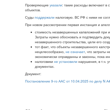
Проверяющие
указали
: такие расходы включают в 
объектов.
Суды
поддержали
налоговую. ВС РФ с ними не сог
При новом рассмотрении первая инстанция и апе
стоимость незавершенных капвложений при 
Затраты нужно обосновать и подтвердить доку
незавершенного строительства, цели его соз
тот факт, что объекты незавершенного капстр
нецелесообразно,
не означает
, что затраты 
экономически оправданны и законны, пока ин
налоговики
не установили
нарушения, в т.ч. 
документах.
Документ:
Постановление 9-го ААС от 10.04.2025 по делу N А