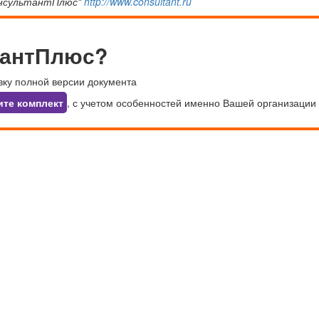
онсультантПлюс"
http://www.consultant.ru
тантПлюс?
вку полной версии документа
ите комплект
, с учетом особенностей именно Вашей организации