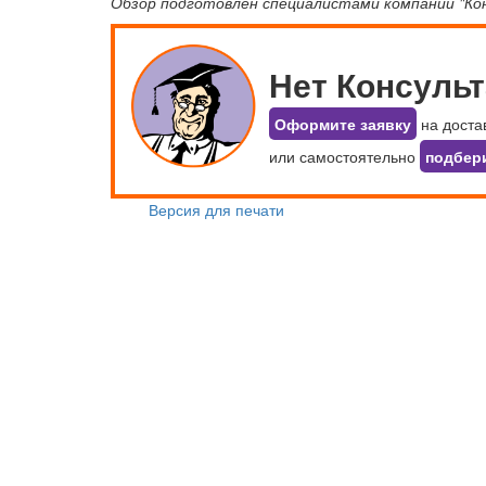
Обзор подготовлен специалистами компании "К
Нет Консуль
Оформите заявку
на доста
или самостоятельно
подбер
Версия для печати