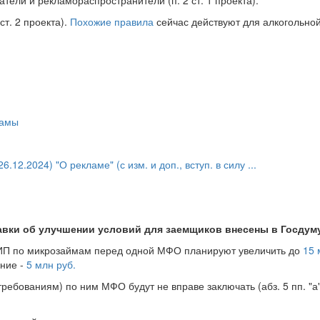
тели и рекламораспространители (п. 2 ст. 1 проекта).
ст. 2 проекта).
Похожие правила
сейчас действуют для алкогольно
ламы
12.2024) "О рекламе" (с изм. и доп., вступ. в силу ...
авки об улучшении условий для заемщиков внесены в Госдум
 ИП по микрозаймам перед одной МФО планируют увеличить до
15 
ение -
5 млн руб.
бованиям) по ним МФО будут не вправе заключать (абз. 5 пп. "а" 