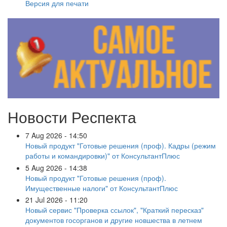
Версия для печати
Новости Респекта
7 Aug 2026 - 14:50
Новый продукт "Готовые решения (проф). Кадры (режим
работы и командировки)" от КонсультантПлюс
5 Aug 2026 - 14:38
Новый продукт "Готовые решения (проф).
Имущественные налоги" от КонсультантПлюс
21 Jul 2026 - 11:20
Новый сервис "Проверка ссылок", "Краткий пересказ"
документов госорганов и другие новшества в летнем