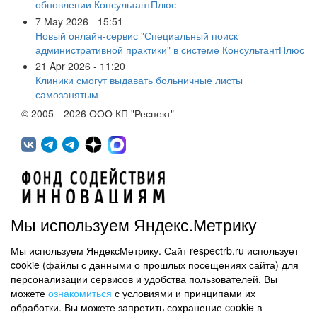
обновлении КонсультантПлюс
7 May 2026 - 15:51
Новый онлайн-сервис "Специальный поиск
административной практики" в системе КонсультантПлюс
21 Apr 2026 - 11:20
Клиники смогут выдавать больничные листы
самозанятым
© 2005—2026 ООО КП "Респект"
Мы используем Яндекс.Метрику
Мы используем ЯндексМетрику. Сайт respectrb.ru использует
450071, г.Уфа, ул. 50 лет СССР, д.48 корп.1, офис 307
cookie (файлы с данными о прошлых посещениях сайта) для
(347) 291 20 70
персонализации сервисов и удобства пользователей. Вы
Контактная информация
можете
ознакомиться
с условиями и принципами их
обработки. Вы можете запретить сохранение cookie в
Карта сайта