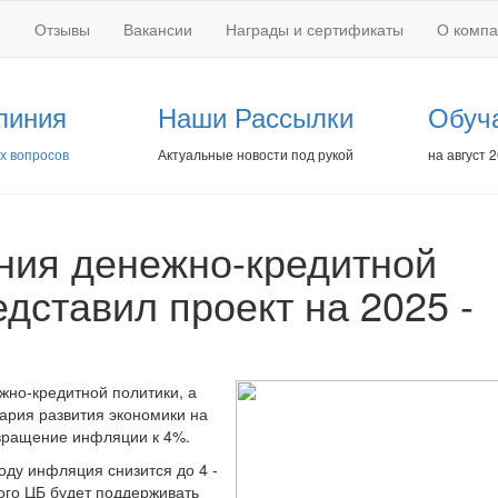
Отзывы
Вакансии
Награды и сертификаты
О комп
линия
Наши Рассылки
Обуч
х вопросов
Актуальные новости под рукой
на август 
ния денежно-кредитной
дставил проект на 2025 -
жно-кредитной политики, а
ария развития экономики на
звращение инфляции к 4%.
оду инфляция снизится до 4 -
того ЦБ будет поддерживать