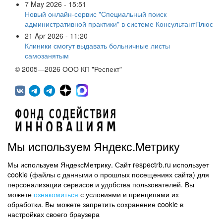
7 May 2026 - 15:51
Новый онлайн-сервис "Специальный поиск
административной практики" в системе КонсультантПлюс
21 Apr 2026 - 11:20
Клиники смогут выдавать больничные листы
самозанятым
© 2005—2026 ООО КП "Респект"
Мы используем Яндекс.Метрику
Мы используем ЯндексМетрику. Сайт respectrb.ru использует
450071, г.Уфа, ул. 50 лет СССР, д.48 корп.1, офис 307
cookie (файлы с данными о прошлых посещениях сайта) для
(347) 291 20 70
персонализации сервисов и удобства пользователей. Вы
Контактная информация
можете
ознакомиться
с условиями и принципами их
обработки. Вы можете запретить сохранение cookie в
Карта сайта
настройках своего браузера
Политика обработки персональных данных