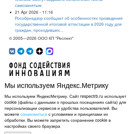
самозанятым
21 Apr 2026 - 11:16
Рособрнадзор сообщает об особенностях проведения
государственной итоговой аттестации в 2026 году для
граждан, проходивших...
© 2005—2026 ООО КП "Респект"
Мы используем Яндекс.Метрику
Мы используем ЯндексМетрику. Сайт respectrb.ru использует
450071, г.Уфа, ул. 50 лет СССР, д.48 корп.1, офис 307
cookie (файлы с данными о прошлых посещениях сайта) для
(347) 291 20 70
персонализации сервисов и удобства пользователей. Вы
Контактная информация
можете
ознакомиться
с условиями и принципами их
обработки. Вы можете запретить сохранение cookie в
Карта сайта
настройках своего браузера
Политика обработки персональных данных