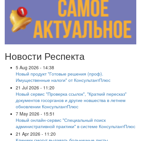
Новости Респекта
5 Aug 2026 - 14:38
Новый продукт "Готовые решения (проф).
Имущественные налоги" от КонсультантПлюс
21 Jul 2026 - 11:20
Новый сервис "Проверка ссылок", "Краткий пересказ"
документов госорганов и другие новшества в летнем
обновлении КонсультантПлюс
7 May 2026 - 15:51
Новый онлайн-сервис "Специальный поиск
административной практики" в системе КонсультантПлюс
21 Apr 2026 - 11:20
Клиники смогут выдавать больничные листы