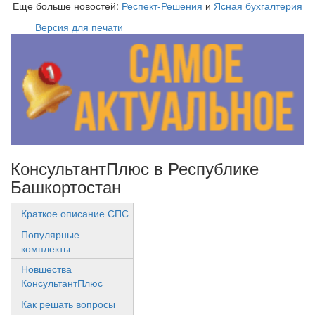
Еще больше новостей:
Респект-Решения
и
Ясная бухгалтерия
Версия для печати
КонсультантПлюс в Республике
Башкортостан
Краткое описание СПС
Популярные
комплекты
Новшества
КонсультантПлюс
Как решать вопросы