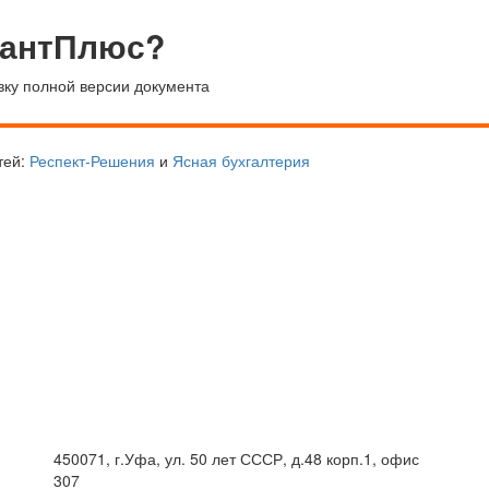
тантПлюс?
вку полной версии документа
тей:
Респект-Решения
и
Ясная бухгалтерия
450071, г.Уфа, ул. 50 лет СССР, д.48 корп.1, офис
307