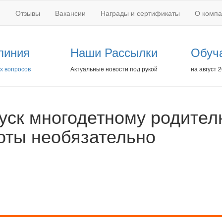
Отзывы
Вакансии
Награды и сертификаты
О комп
линия
Наши Рассылки
Обуч
х вопросов
Актуальные новости под рукой
на август 
пуск многодетному родител
оты необязательно