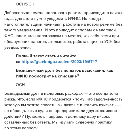
ОСН/УСН
Добровольная смена налогового режима происходит в начале
года. Для этого нужно уведомить ИФНС. Но иногда
налогоплательщики начинают работать на новом режиме без
такого уведомления. И это приводит к спорам с налоговой.
ФНС напомнила налоговикам на местах, как себя вести при
обнаружении налогоплательщиков, работающих на УСН без
уведомления.
Полный текст статьи читайте
на
https://glavkniga.ru/elver/2023/19/6717
Безнадежный долг без попыток взыскания: как
ИФНС посмотрит на списание?
ОСН
Безнадежный долг в налоговых расходах — это всегда зона
риска. Что, если ИФНС придерется к тому, что задолженность,
которую вы хотите списать, вы даже не пытались взыскать —
не обращались в суд и не предпринимали других активных
действий? Ну, может, направили должнику пару писем,
оставленных без ответа. Мы изучили судебную практику
по этому вопросу.