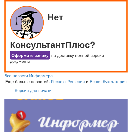
Нет
КонсультантПлюс?
Оформите заявку
на доставку полной версии
документа
Все новости Информера
Еще больше новостей:
Респект-Решения
и
Ясная бухгалтерия
Версия для печати