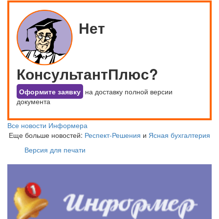
Нет
КонсультантПлюс?
Оформите заявку
на доставку полной версии
документа
Все новости Информера
Еще больше новостей:
Респект-Решения
и
Ясная бухгалтерия
Версия для печати