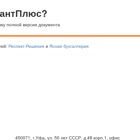
тантПлюс?
вку полной версии документа
тей:
Респект-Решения
и
Ясная бухгалтерия
450071, г.Уфа, ул. 50 лет СССР, д.48 корп.1, офис