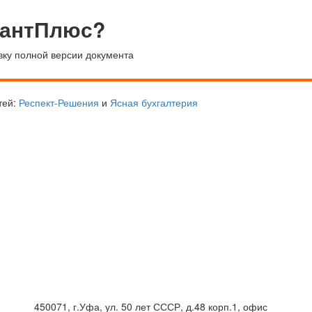
тантПлюс?
вку полной версии документа
тей:
Респект-Решения
и
Ясная бухгалтерия
450071, г.Уфа, ул. 50 лет СССР, д.48 корп.1, офис