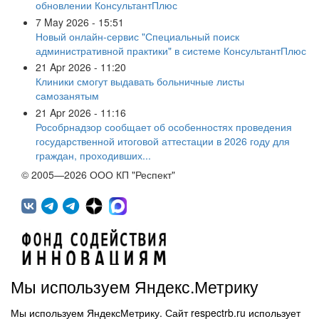
обновлении КонсультантПлюс
7 May 2026 - 15:51
Новый онлайн-сервис "Специальный поиск
административной практики" в системе КонсультантПлюс
21 Apr 2026 - 11:20
Клиники смогут выдавать больничные листы
самозанятым
21 Apr 2026 - 11:16
Рособрнадзор сообщает об особенностях проведения
государственной итоговой аттестации в 2026 году для
граждан, проходивших...
© 2005—2026 ООО КП "Респект"
Мы используем Яндекс.Метрику
Мы используем ЯндексМетрику. Сайт respectrb.ru использует
450071, г.Уфа, ул. 50 лет СССР, д.48 корп.1, офис 307