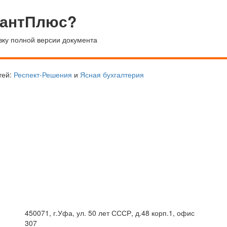
тантПлюс?
вку полной версии документа
тей:
Респект-Решения
и
Ясная бухгалтерия
450071, г.Уфа, ул. 50 лет СССР, д.48 корп.1, офис
307