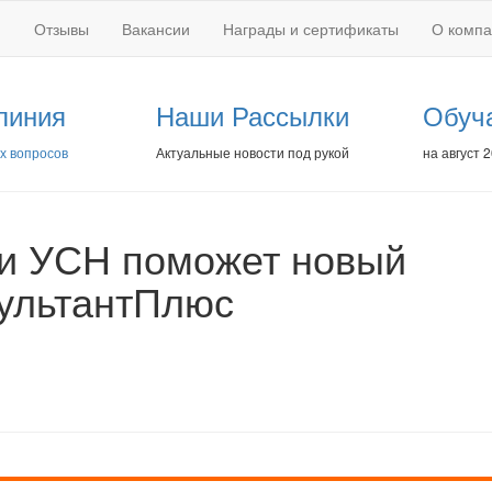
Отзывы
Вакансии
Награды и сертификаты
О комп
линия
Наши Рассылки
Обуч
х вопросов
Актуальные новости под рукой
на август 
ри УСН поможет новый
сультантПлюс