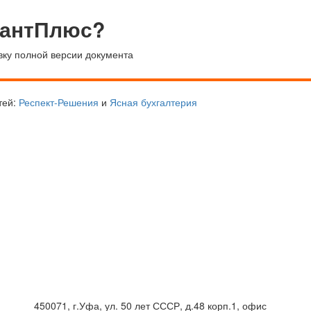
тантПлюс?
вку полной версии документа
тей:
Респект-Решения
и
Ясная бухгалтерия
450071, г.Уфа, ул. 50 лет СССР, д.48 корп.1, офис