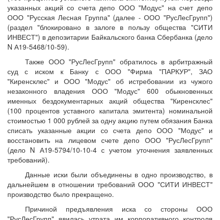
указанных акций со счета депо ООО "Модус" на счет депо
ООО "Русская Лесная Группа" (далее - ООО "РусЛесГрупп")
(раздел "блокировано в залоге в пользу общества "СИТИ
ИНВЕСТ") в депозитарии Байкальского банка Сбербанка (дело
N А19-5468/10-59).
Также ООО "РусЛесГрупп" обратилось в арбитражный
суд с иском к Банку с ООО "Фирма "ПАРКУР", ЗАО
"Киренсклес" и ООО "Модус" об истребовании из чужого
незаконного владения ООО "Модус" 600 обыкновенных
именных бездокументарных акций общества "Киренсклес"
(100 процентов уставного капитала эмитента) номинальной
стоимостью 1 000 рублей за одну акцию путем обязания Банка
списать указанные акции со счета депо ООО "Модус" и
восстановить на лицевом счете депо ООО "РусЛесГрупп"
(дело N А19-5794/10-10-4 с учетом уточнения заявленных
требований).
Данные иски были объединены в одно производство, в
дальнейшем в отношении требований ООО "СИТИ ИНВЕСТ"
производство было прекращено.
Причиной предъявления иска со стороны ООО
"РусЛесГрупп" явилась утрата им корпоративного контроля