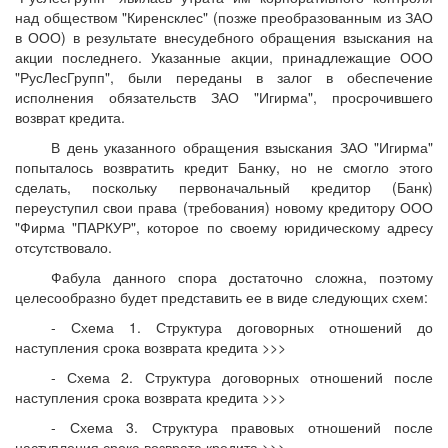
над обществом "Киренсклес" (позже преобразованным из ЗАО
в ООО) в результате внесудебного обращения взыскания на
акции последнего. Указанные акции, принадлежащие ООО
"РусЛесГрупп", были переданы в залог в обеспечение
исполнения обязательств ЗАО "Игирма", просрочившего
возврат кредита.
В день указанного обращения взыскания ЗАО "Игирма"
попыталось возвратить кредит Банку, но не смогло этого
сделать, поскольку первоначальный кредитор (Банк)
переуступил свои права (требования) новому кредитору ООО
"Фирма "ПАРКУР", которое по своему юридическому адресу
отсутствовало.
Фабула данного спора достаточно сложна, поэтому
целесообразно будет представить ее в виде следующих схем:
- Схема 1. Структура договорных отношений до
наступления срока возврата кредита >>>
- Схема 2. Структура договорных отношений после
наступления срока возврата кредита >>>
- Схема 3. Структура правовых отношений после
наступления срока возврата кредита >>>