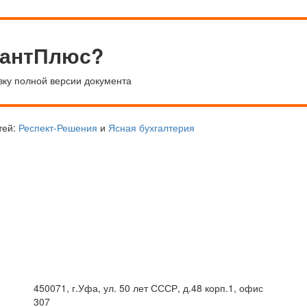
тантПлюс?
вку полной версии документа
тей:
Респект-Решения
и
Ясная бухгалтерия
450071, г.Уфа, ул. 50 лет СССР, д.48 корп.1, офис
307