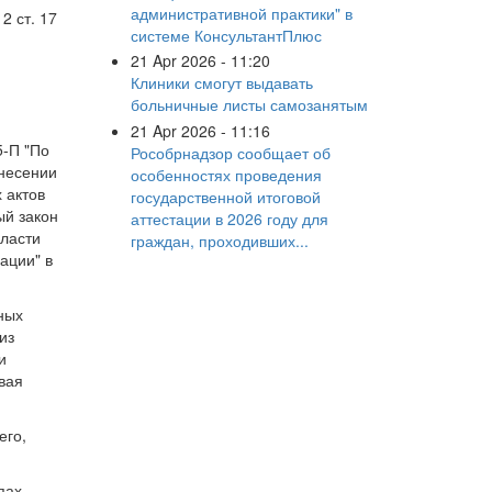
административной практики" в
2 ст. 17
системе КонсультантПлюс
21 Apr 2026 - 11:20
Клиники смогут выдавать
больничные листы самозанятым
21 Apr 2026 - 11:16
5-П "По
Рособрнадзор сообщает об
внесении
особенностях проведения
 актов
государственной итоговой
ый закон
аттестации в 2026 году для
власти
граждан, проходивших...
ации" в
ных
из
и
вая
его,
пах