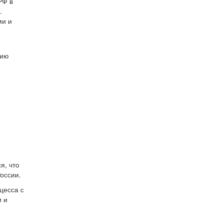
РФ в
.
ми и
цию
я, что
оссии.
цесса с
 и