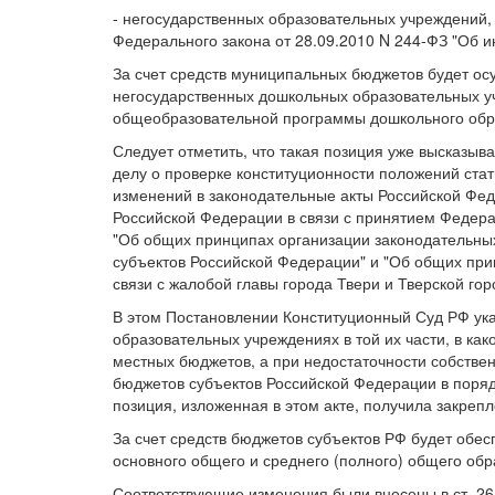
- негосударственных образовательных учреждений, 
Федерального закона от 28.09.2010 N 244-ФЗ "Об и
За счет средств муниципальных бюджетов будет ос
негосударственных дошкольных образовательных у
общеобразовательной программы дошкольного обр
Следует отметить, что такая позиция уже высказыв
делу о проверке конституционности положений стат
изменений в законодательные акты Российской Фед
Российской Федерации в связи с принятием Федер
"Об общих принципах организации законодательных
субъектов Российской Федерации" и "Об общих при
связи с жалобой главы города Твери и Тверской гор
В этом Постановлении Конституционный Суд РФ ука
образовательных учреждениях в той их части, в ка
местных бюджетов, а при недостаточности собстве
бюджетов субъектов Российской Федерации в поряд
позиция, изложенная в этом акте, получила закрепл
За счет средств бюджетов субъектов РФ будет обес
основного общего и среднего (полного) общего обр
Соответствующие изменения были внесены в ст. 26