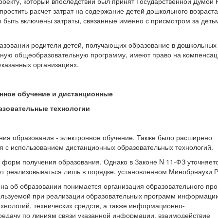
проекту, который впоследствии был принят Государственной Думой 
упростить расчет затрат на содержание детей дошкольного возраста
ы быть включены затраты, связанные именно с присмотром за деть
бразовании родители детей, получающих образование в дошкольных
вную общеобразовательную программу, имеют право на компенса
указанных организациях.
онное обучение и дистанционные
азовательные технологии
ния образования - электронное обучение. Также было расширено
я с использованием дистанционных образовательных технологий.
 форм получения образования. Однако в Законе N 11-ФЗ уточняетс
т реализовываться лишь в порядке, установленном Минобрнауки Р
на об образовании понимается организация образовательного про
ользуемой при реализации образовательных программ информации
нологий, технических средств, а также информационно-
едачу по линиям связи указанной информации, взаимодействие