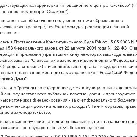
действующих на территории инновационного центра "Сколково" (ч. 
нновационном центре "Сколково").
уществляться обеспечение получения детьми образования в
чреждениях в размере, необходимом для реализации основной
азования.
алась в Постановлении Конституционного Суда РФ от 15.05.2006 N 
ьи 153 Федерального закона от 22 августа 2004 года N 122-ФЗ "О 
ерации и признании утратившими силу некоторых законодательных
альных законов "О внесении изменений и дополнений в Федеральн
 (представительных) и исполнительных органов государственной 
нципах организации местного самоуправления в Российской Федер
одской Думы".
зал, что "расходы на содержание детей в муниципальных дошколь
кой они осуществляются публичной властью, должны производиться 
нных источников финансирования - за счет федерального бюджета 
ке компенсации дополнительных расходов". Таким образом, право
ение в законодательстве.
печиваться получение не только дошкольного, но и начального общ
азования в негосударственных учебных заведениях.
.3 Федерального закона от 06.10.1999 N 184-ФЗ "Об общих принци