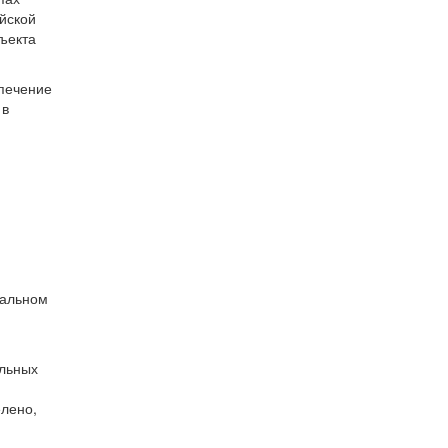
йской
ъекта
спечение
 в
пальном
ельных
лено,