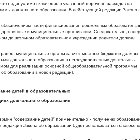
 что недопустимо включение в указанный перечень расходов на
аммы дошкольного образования. В действующей редакции Закона 
 с обеспечением части финансирования дошкольных образовательн
дарственные и муниципальные организации. Следовательно, соде
енном дошкольном образовательном учреждении родители должны
ось ранее, муниципальные органы за счет местных бюджетов должны
тьми дошкольного образования в негосударственных дошкольных
димом для реализации основной общеобразовательной программы
а об образовании в новой редакции).
жание детей в образовательных
циях дошкольного образования
термин "содержание детей" применительно к получению образовани
 редакции Закона об образовании будет использоваться словосоч